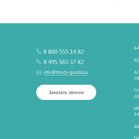
Б
8 800 555 14 82
Р
8 495 565 37 82
info@trinity-goods.ru
А
О
Г
Заказать звонок
Д
И
З
Д
П