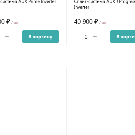
система AUX Prime Inverter
Сплит-система AUX J Progress
Inverter
00 ₽
40 900 ₽
/ шт
/ шт
+
+
−
В корзину
В корз