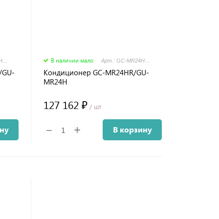
В наличии мало
Арт.: GC-MR24HR32/GU-MR24H32
Арт.: GC-MR24HR/GU-MR24H
/GU-
Кондиционер GC-MR24HR/GU-
MR24H
127 162 ₽
/ шт
+
−
ину
В корзину