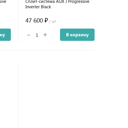
ive
Сплит-система AUX J Progressive
Inverter Black
47 600 ₽
/ шт
+
−
ину
В корзину