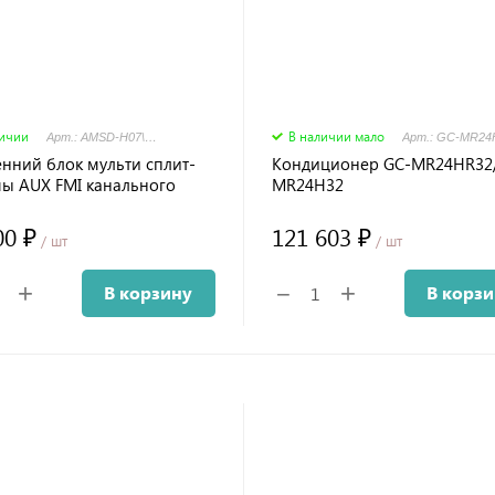
личии
В наличии мало
Арт.: AMSD-H07\4R1
енний блок мульти сплит-
Кондиционер GC-MR24HR32
мы AUX FMI канального
MR24H32
00 ₽
121 603 ₽
/ шт
/ шт
+
+
−
В корзину
В корз