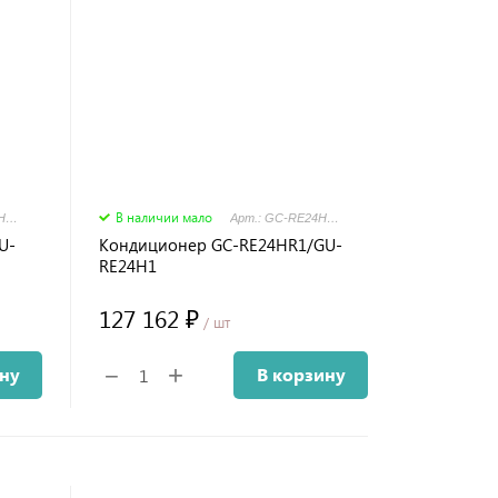
В наличии мало
Арт.: GC-MR18HR/GU-MR18H
Арт.: GC-RE24HR1/GU-RE24H1
U-
Кондиционер GC-RE24HR1/GU-
RE24H1
127 162 ₽
/ шт
+
−
ину
В корзину