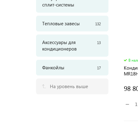
сплит-системы
Тепловые завесы
132
Аксессуары для
13
кондиционеров
В на
Фанкойлы
Конди
17
MR18
На уровень выше
98 8
−