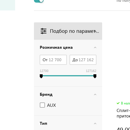
по поп
Подбор по параметрам
Розничная цена
От
До
12700
127162
Бренд
В на
AUX
Сплит-
прито
Invert
Тип
49 0