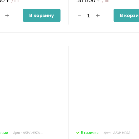
/ шт
/ шт
+
+
−
В корзину
В корз
личии
В наличии
Арт.: ASW-H07A4/FP-R1DI - AS-H07A4/FP-R1DI
Арт.: ASW-H09A4/JD-R2DI - AS-H09A4/JD-R2DI