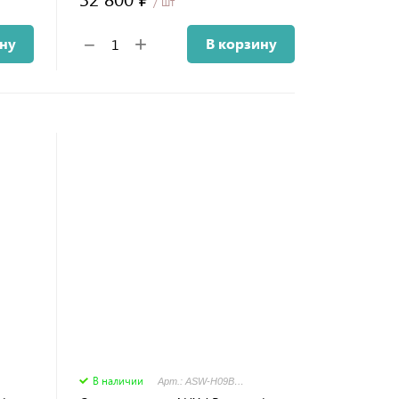
/ шт
+
−
ину
В корзину
В наличии
Арт.: ASW-H09B4/JD-R2DI - AS-H09B4/JD-R2DI