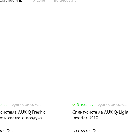
улярности
по цене
по алфавиту
личии
В наличии
Арт.: ASW-H09A4/QF-R2DI - AS-H09A4/QF-R2DI
Арт.: ASW-H07A4/QH-R1DI - AS-H07A4/QH-R1DI
система AUX Q Fresh с
Сплит-система AUX Q-Light
ком свежего воздуха
Inverter R410
er R32
00 ₽
30 800 ₽