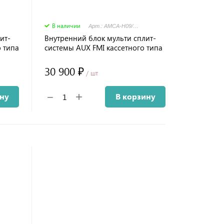
В наличии
Арт.: AMCA-H09/4R1
ит-
Внутренний блок мульти сплит-
 типа
системы AUX FMI кассетного типа
30 900 ₽
/ шт
+
−
ину
В корзину