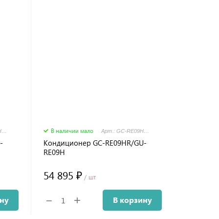
В наличии мало
Арт.: GC-RE12HR1/GU-RE12H
Арт.: GC-RE09HR1/GU-RE09H
-
Кондиционер GC-RE09HR/GU-
RE09H
54 895 ₽
/ шт
+
−
ину
В корзину