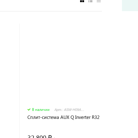
В наличии
Арт.: ASW-H09A4/HA-R2DI/AS-H09A4/HA-R2DI
Сплит-система AUX Q Inverter R32
32 800 ₽