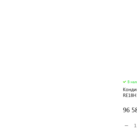
В на
Конди
RE18H
96 5
−