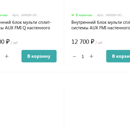
личии
В наличии
Арт.: AMWM-H07\4R2(J)
Арт.: AMWM-H07\4R1
енний блок мульти сплит-
Внутренний блок мульти спл
мы AUX FMI Q настенного
системы AUX FMI настенного
00 ₽
12 700 ₽
/ шт
/ шт
+
+
−
В корзину
В корз