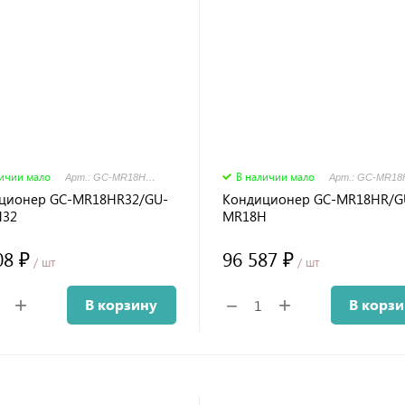
личии мало
В наличии мало
Арт.: GC-MR18HR32/GU-MR18H32
ционер GC-MR18HR32/GU-
Кондиционер GC-MR18HR/G
H32
MR18H
08 ₽
96 587 ₽
/ шт
/ шт
+
+
−
В корзину
В корз