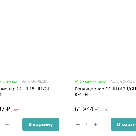
личии мало
В наличии мало
Арт.: GC-RE18HR1/GU-RE18H1
ционер GC-RE18HR1/GU-
Кондиционер GC-RE012R/GU
1
RE12H
87 ₽
61 844 ₽
/ шт
/ шт
+
+
−
В корзину
В корз