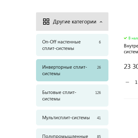
Другие категории
В на
On-Off настенные
6
Внутр
сплит-системы
систе
типа
23 3
Инверторные сплит-
26
системы
−
Бытовые сплит-
126
системы
Мультисплит-системы
41
Полупромышленные
85