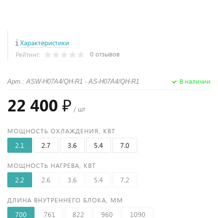
Характеристики
0 отзывов
Рейтинг:
В наличии
Арт.: ASW-H07A4/QH-R1 - AS-H07A4/QH-R1
22 400 ₽
/ шт
МОЩНОСТЬ ОХЛАЖДЕНИЯ, КВТ
2.1
2.7
3.6
5.4
7.0
МОЩНОСТЬ НАГРЕВА, КВТ
2.2
2.6
3.6
5.4
7.2
ДЛИНА ВНУТРЕННЕГО БЛОКА, ММ
700
761
822
960
1090