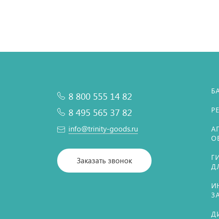
Б
8 800 555 14 82
Р
8 495 565 37 82
info@trinity-goods.ru
А
О
Г
Заказать звонок
Д
И
З
Д