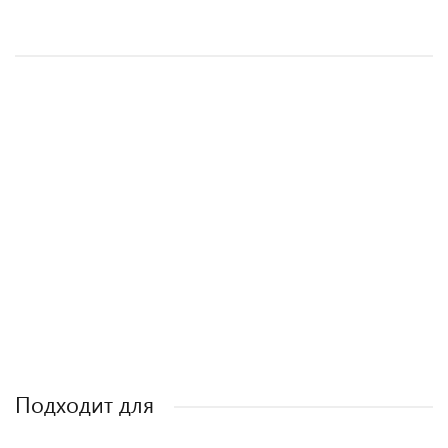
Фанкойл GDU-F-08DR
Подробное описание
Подходит для