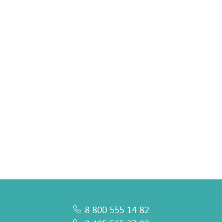
Внутренний блок мульти сплит-системы AUX FMI кассетного типа
0 вариантов
Подробнее
8 800 555 14 82