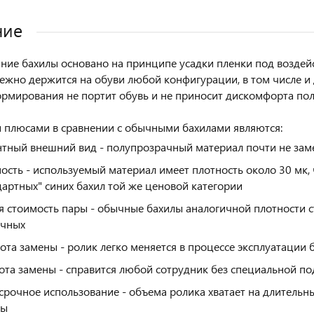
ние
ие бахилы основано на принципе усадки пленки под воздей
ежно держится на обуви любой конфигурации, в том числе и 
рмирования не портит обувь и не приносит дискомфорта пол
плюсами в сравнении с обычными бахилами являются:
нтный внешний вид - полупрозрачный материал почти не зам
ость - используемый материал имеет плотность около 30 мк, 
дартных" синих бахил той же ценовой категории
я стоимость пары - обычные бахилы аналогичной плотности с
очных
ота замены - ролик легко меняется в процессе эксплуатаци
ота замены - справится любой сотрудник без специальной по
срочное использование - объема ролика хватает на длитель
ны