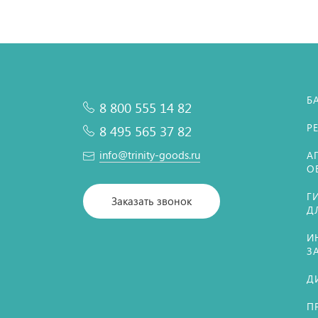
Б
8 800 555 14 82
Р
8 495 565 37 82
info@trinity-goods.ru
А
О
Г
Заказать звонок
Д
И
З
Д
П