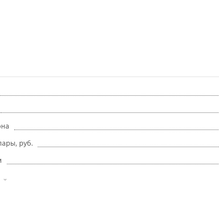
она
ары, руб.
м