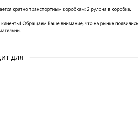
ается кратно транспортным коробкам: 2 рулона в коробке.
клиенты! Обращаем Ваше внимание, что на рынке появилис
имательны.
ит для
АЯ ГАРАНТИЯ
АЖ
ДУЕМ
АЖ
НКИ В КОМПЛЕКТЕ
НАЯ ГАРАНТИЯ
НАЯ ГАРАНТИЯ
НАЯ ГАРАНТИЯ
ЕНКИ В КОМПЛЕКТЕ
ЕНКИ В КОМПЛЕКТЕ
ЕНКИ В КОМПЛЕКТЕ