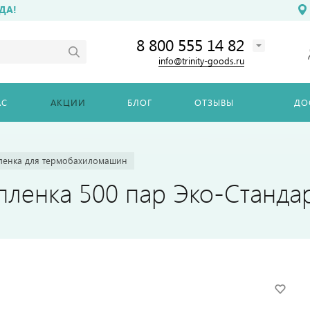
ДА!
8 800 555 14 82
info@trinity-goods.ru
АС
АКЦИИ
БЛОГ
ОТЗЫВЫ
ДО
ленка для термобахиломашин
ленка 500 пар Эко-Станда