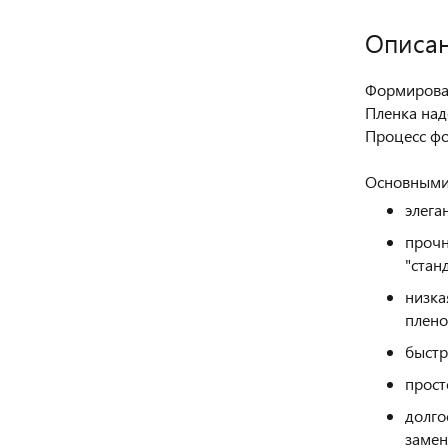
Описа
Формирован
Пленка над
Процесс фо
Основными 
элега
прочн
"стан
низка
плен
быстр
прост
долго
заме