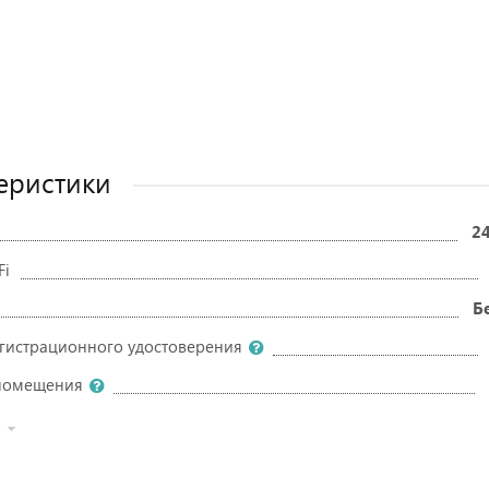
еристики
2
Fi
Б
гистрационного удостоверения
 помещения