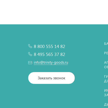
Б
8 800 555 14 82
Р
8 495 565 37 82
info@trinity-goods.ru
А
О
Г
Заказать звонок
Д
И
З
Д