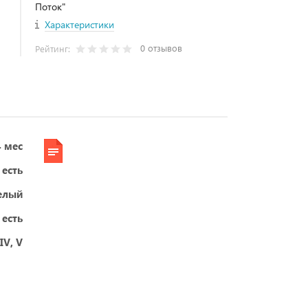
Поток"
Характеристики
0 отзывов
Рейтинг:
4 мес
есть
елый
есть
IV, V