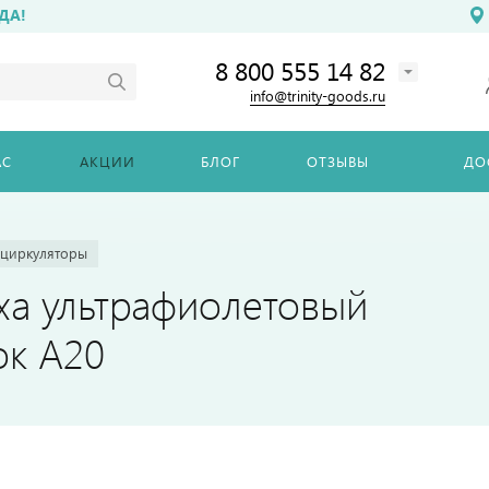
ДА!
8 800 555 14 82
info@trinity-goods.ru
АС
АКЦИИ
БЛОГ
ОТЗЫВЫ
ДО
ециркуляторы
ха ультрафиолетовый
ок А20