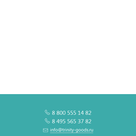
Потолочный облучатель-рециркулятор KARMA ARM30 (White)
Подробное описание
8 800 555 14 82
8 495 565 37 82
info@trinity-goods.ru