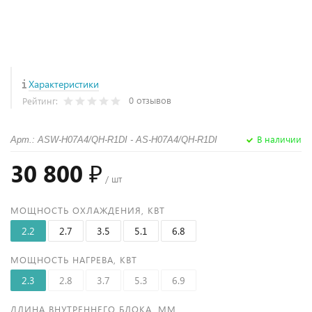
Характеристики
0 отзывов
Рейтинг:
В наличии
Арт.: ASW-H07A4/QH-R1DI - AS-H07A4/QH-R1DI
30 800 ₽
/ шт
МОЩНОСТЬ ОХЛАЖДЕНИЯ, КВТ
2.2
2.7
3.5
5.1
6.8
МОЩНОСТЬ НАГРЕВА, КВТ
2.3
2.8
3.7
5.3
6.9
ДЛИНА ВНУТРЕННЕГО БЛОКА, ММ