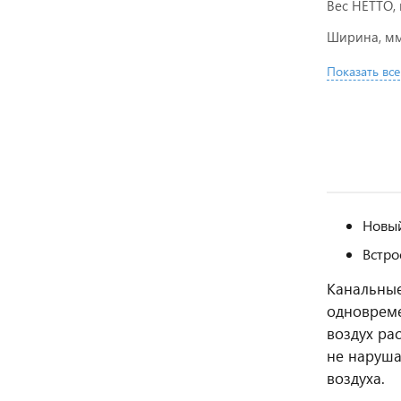
Вес НЕТТО, 
Ширина, м
Показать все
Новый
Встро
Канальные
одновреме
воздух ра
не наруша
воздуха.