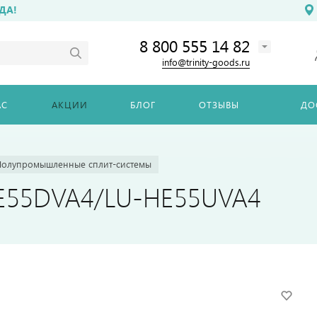
ДА!
8 800 555 14 82
info@trinity-goods.ru
АС
АКЦИИ
БЛОГ
ОТЗЫВЫ
ДО
Полупромышленные сплит-системы
HE55DVA4/LU-HE55UVA4