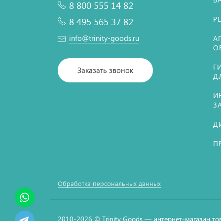
8 800 555 14 82
Р
8 495 565 37 82
info@trinity-goods.ru
А
О
Г
Заказать звонок
Д
И
З
Д
П
Обработка персональных данных
2010-2026 © Тrinity Goods — интернет-магазин то