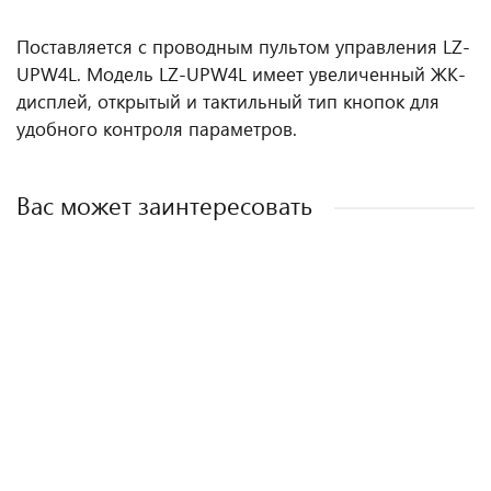
Поставляется с проводным пультом управления LZ-
UPW4L. Модель LZ-UPW4L имеет увеличенный ЖК-
дисплей, открытый и тактильный тип кнопок для
удобного контроля параметров.
Вас может заинтересовать
Сплит-система QV-I36FGE/QN-I36UGE
Сплит-система QV-I12CG1/QN-I12UG1/QA-ICP11
Сплит-система QV-I48CG1/QN-I48UG1/QA-ICP12
Сплит-система QV-I60DG1/QN-I60UG1
140 200 ₽
56 800 ₽
134 400 ₽
146 500 ₽