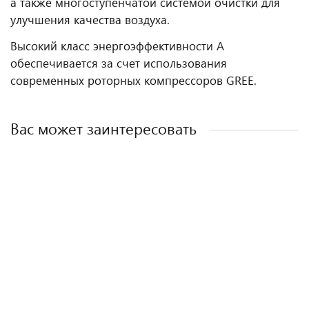
а также многоступенчатой систе­мой очистки для
улучшения качества воздуха.
Высокий класс энергоэффективности А
обеспечивается за счет использования
современных роторных компрессоров GREE.
Вас может заинтересовать
Сплит-система QV-VE09WAE/QN-VE09WAE
Сплит-система QV-VN07WD/QN-VN07WD
Сплит-система QV-SR24WA/QN-SR24WA
Сплит-система QV-VN24WA/QN-VN24WA
32 700 ₽
20 800 ₽
71 872 ₽
55 700 ₽