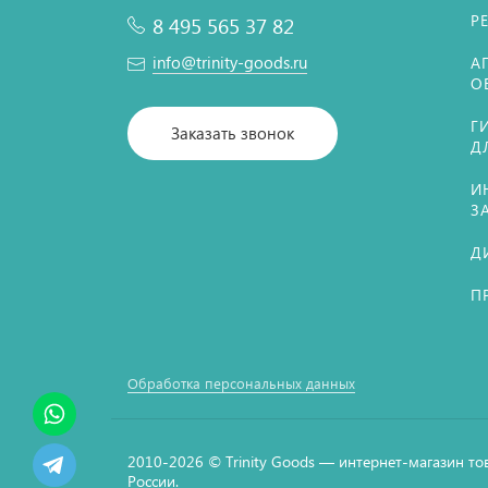
Р
8 495 565 37 82
info@trinity-goods.ru
А
О
Г
Заказать звонок
Д
И
З
Д
П
Обработка персональных данных
2010-2026 © Тrinity Goods — интернет-магазин то
России.