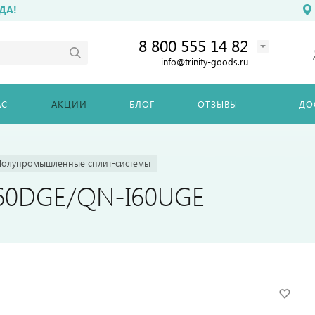
ДА!
8 800 555 14 82
info@trinity-goods.ru
АС
АКЦИИ
БЛОГ
ОТЗЫВЫ
ДО
Полупромышленные сплит-системы
I60DGE/QN-I60UGE