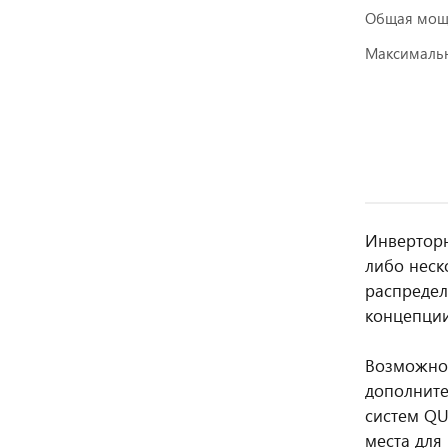
Общая мощн
Максимальн
Инверторн
либо неск
распредел
концепции
Возможнос
дополните
систем QU
места для