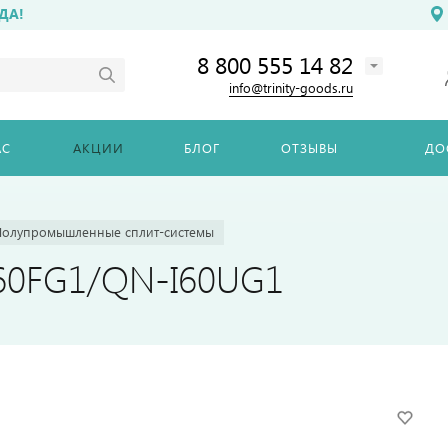
ДА!
8 800 555 14 82
info@trinity-goods.ru
АС
АКЦИИ
БЛОГ
ОТЗЫВЫ
ДО
Полупромышленные сплит-системы
I60FG1/QN-I60UG1