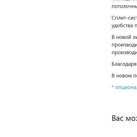
потолочны
Сплит-сис
удобства 
В новой л
производи
производи
Благодаря
В новом п
* опциона
Вас мо