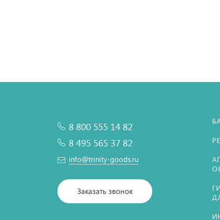
Б
8 800 555 14 82
Р
8 495 565 37 82
info@trinity-goods.ru
А
О
Г
Заказать звонок
Д
И