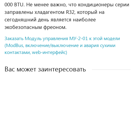
000 BTU. Не менее важно, что кондиционеры серии
заправлены хладагентом R32, который на
сегодняшний день является наиболее
экобезопасным фреоном.
Заказать Модуль управления МУ-2-01 к этой модели
(ModBus, включение/выключение и авария сухими
контактами, web-интерфейс)
Вас может заинтересовать
Сплит-система QV-BE09WB/QN-BE09WB
Сплит-система QV-M18WAE/QN-M18WAE
Сплит-система LS-HE09KNA2AD/LU-HE09KNA2AD
Сплит-система QV-BE18WD/QN-BE18WD
21 300 ₽
56 800 ₽
64 600 ₽
53 100 ₽