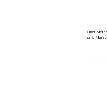
Цвет Метал
кг.  Мате