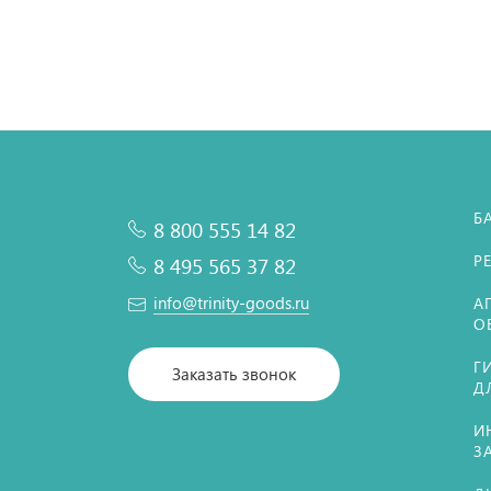
Б
8 800 555 14 82
Р
8 495 565 37 82
info@trinity-goods.ru
А
О
Г
Заказать звонок
Д
И
З