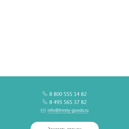
Внутренний блок мульти сплит-системы AUX FMI кассетного типа
0 вариантов
Подробнее
8 800 555 14 82
8 495 565 37 82
info@trinity-goods.ru
Заказать звонок