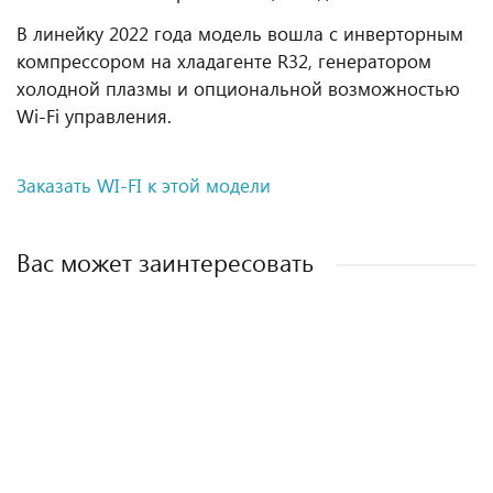
В линейку 2022 года модель вошла с инверторным
компрессором на хладагенте R32, генератором
холодной плазмы и опциональной возможностью
Wi-Fi управления.
Заказать WI-FI к этой модели
Вас может заинтересовать
Блок внутренний T09H-SLyRA/I
Блок наружный T36H-FMA/O
Блок внутренний T12H-SCWA/I
Блок внутренний T12H-FC1A/I/TD01