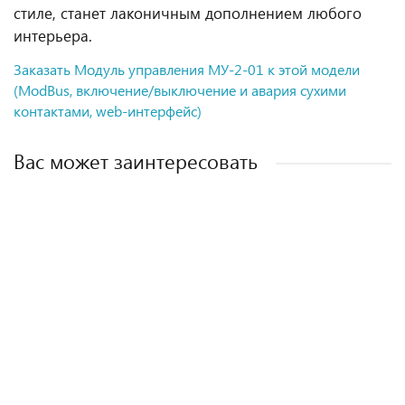
стиле, станет лаконичным дополнением любого
интерьера.
Заказать Модуль управления МУ-2-01 к этой модели
(ModBus, включение/выключение и авария сухими
контактами, web-интерфейс)
Вас может заинтересовать
Сплит-система LS-HE12KCE2/LU-HE12KCE2
Сплит-система T18H-SLyR2/I/T18H-SLyR2/O
Сплит-система QV-M09WAE/QN-M09WAE
Сплит-система T07H-SNE/I/T07H-SNE/O
47 200 ₽
68 500 ₽
31 000 ₽
43 100 ₽