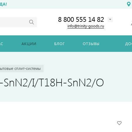
ДА!
8 800 555 14 82
info@trinity-goods.ru
АС
АКЦИИ
БЛОГ
ОТЗЫВЫ
ДО
ытовые сплит-системы
H-SnN2/I/T18H-SnN2/O