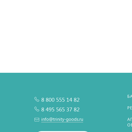
В к
В 
В 
Б
8 800 555 14 82
Р
8 495 565 37 82
info@trinity-goods.ru
А
О