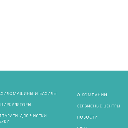
+
+
+
−
−
−
−
орзину
корзину
корзину
В корзину
АХИЛОМАШИНЫ И БАХИЛЫ
О КОМПАНИИ
ЕЦИРКУЛЯТОРЫ
СЕРВИСНЫЕ ЦЕНТРЫ
ППАРАТЫ ДЛЯ ЧИСТКИ
НОВОСТИ
БУВИ