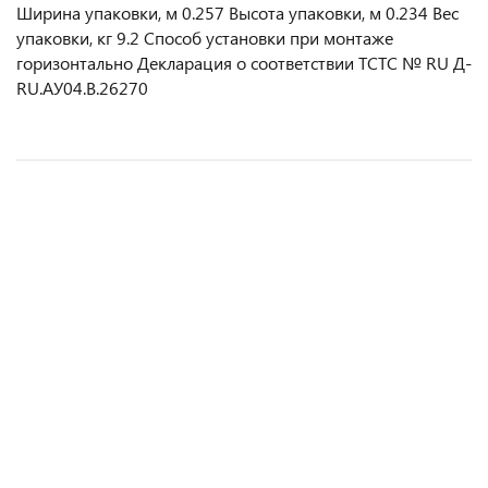
Ширина упаковки, м 0.257 Высота упаковки, м 0.234 Вес
упаковки, кг 9.2 Способ установки при монтаже
горизонтально Декларация о соответствии ТСТС № RU Д-
RU.АУ04.B.26270
Тепловая завеса КЭВ-9П2023E Бриллиант
Тепловая завеса КЭВ-6П2023E Бриллиант
Тепловая завеса КЭВ-6П2021E Комфорт
Тепловая завеса КЭВ-6П2013E Бриллиант
55 436 ₽
55 231 ₽
46 094 ₽
40 500 ₽
/ шт
/ шт
/ шт
/ шт
В корзину
В корзину
В корзину
В корзину