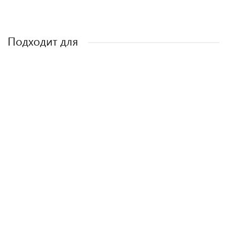
Подходит для
Внутренний блок мульти сплит-системы AUX FMI кассетного типа
0 вариантов
Подробнее