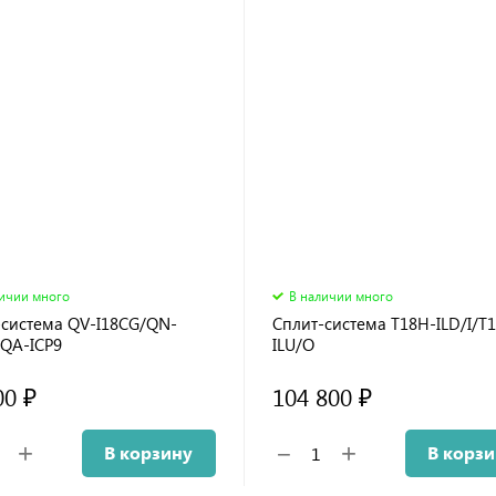
личии много
В наличии много
-система QV-I18CG/QN-
Сплит-система T18H-ILD/I/T
/QA-ICP9
ILU/O
00 ₽
104 800 ₽
+
+
−
В корзину
В корз