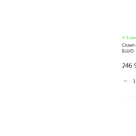
В на
Сплит-
ILU/O
246 
−