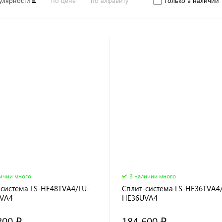
улярности
по цене
по алфавиту
Только в наличии
личии много
В наличии много
-система LS-HE48TVA4/LU-
Сплит-система LS-HE36TVA4
VA4
HE36UVA4
800 ₽
184 600 ₽