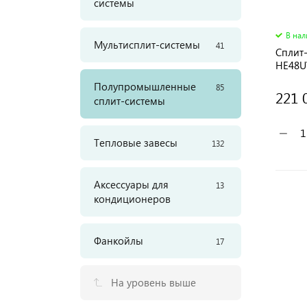
системы
В на
Мультисплит-системы
41
Сплит
HE48U
Полупромышленные
85
221 
сплит-системы
−
Тепловые завесы
132
Аксессуары для
13
кондиционеров
Фанкойлы
17
На уровень выше