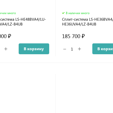
личии много
В наличии много
-система LS-HE48BVA4/LU-
Сплит-система LS-HE36BVA4
VA4/LZ-B4UB
HE36UVA4/LZ-B4UB
000 ₽
185 700 ₽
+
+
−
В корзину
В корз