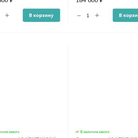
+
+
−
В корзину
В корз
личии много
В наличии много