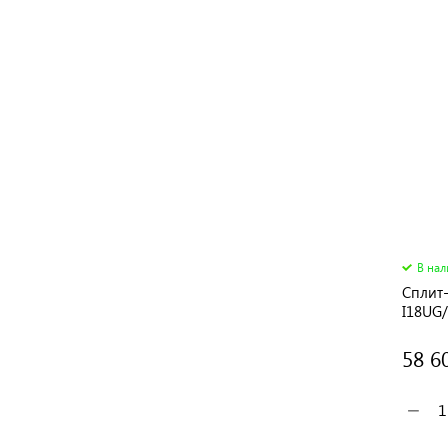
В на
Сплит
I18UG
58 6
−