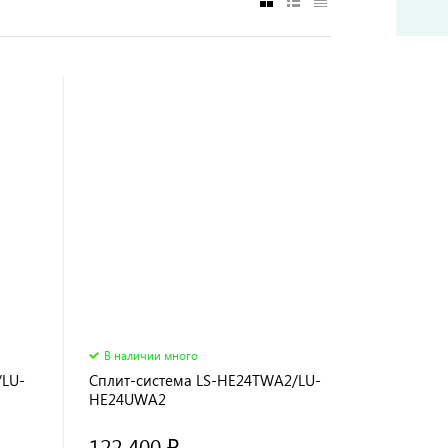
В наличии много
/LU-
Сплит-система LS-HE24TWA2/LU-
HE24UWA2
122 400 ₽