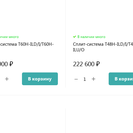
личии много
В наличии много
система T60H-ILD/I/T60H-
Сплит-система T48H-ILD/I/T
ILU/O
900 ₽
222 600 ₽
+
+
−
В корзину
В корз