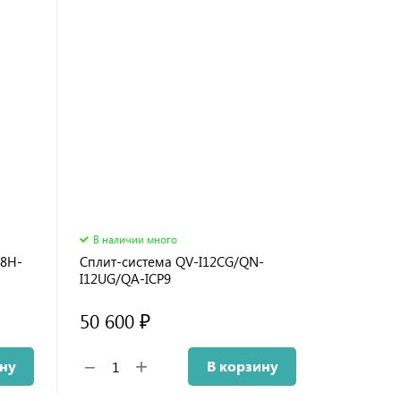
В наличии много
18H-
Сплит-система QV-I12CG/QN-
I12UG/QA-ICP9
50 600 ₽
+
−
ину
В корзину