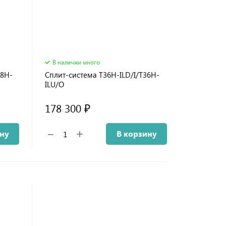
В наличии много
48H-
Сплит-система T36H-ILD/I/T36H-
ILU/O
178 300 ₽
+
−
ину
В корзину