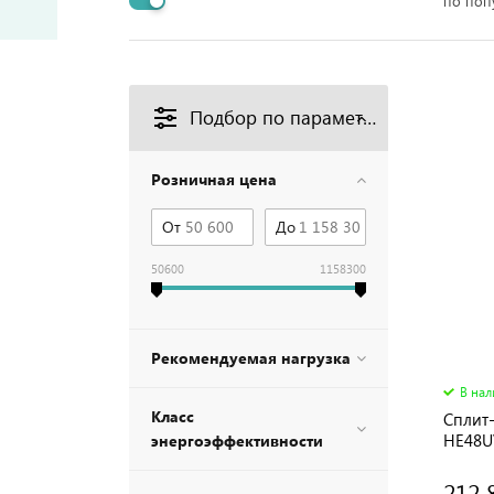
по поп
Подбор по параметрам
Розничная цена
От
До
50600
1158300
Рекомендуемая нагрузка
В на
Класс
Сплит
HE48U
энергоэффективности
212 