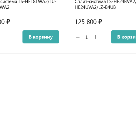
-система LS-HE18TWA2/LU-
Сплит-система LS-HE24BVA2
UWA2
HE24UVA2/LZ-B4UB
00 ₽
125 800 ₽
+
+
−
В корзину
В корз