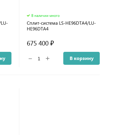
В наличии много
/LU-
Сплит-система LS-HE96DTA4/LU-
HE96DTA4
675 400 ₽
+
−
ину
В корзину