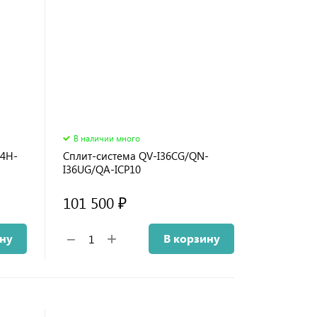
В наличии много
24H-
Сплит-система QV-I36CG/QN-
I36UG/QA-ICP10
101 500 ₽
+
−
ину
В корзину