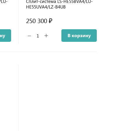
/LU-
Сплит-система LS-HE55BVA4/LU-
HE55UVA4/LZ-B4UB
250 300 ₽
+
−
ину
В корзину