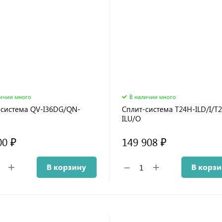
личии много
В наличии много
-система QV-I36DG/QN-
Сплит-система T24H-ILD/I/T
ILU/O
00 ₽
149 908 ₽
+
+
−
В корзину
В корз