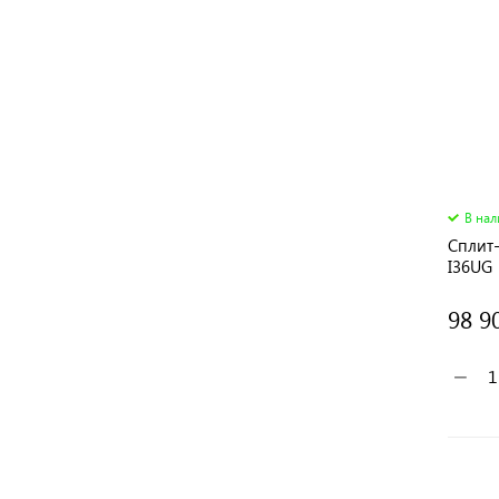
В на
Сплит
I36UG
98 9
−